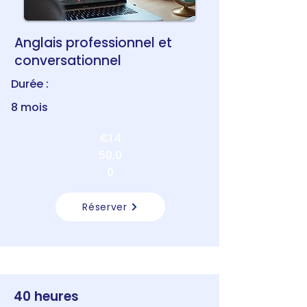
Anglais professionnel et
conversationnel
Durée :
8 mois
€1 4
50,0
0
Réserver
40 heures