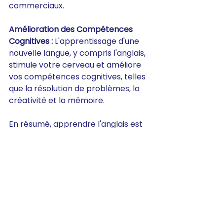
commerciaux.
Amélioration des Compétences 
Cognitives :
 L'apprentissage d'une 
nouvelle langue, y compris l'anglais, 
stimule votre cerveau et améliore 
vos compétences cognitives, telles 
que la résolution de problèmes, la 
créativité et la mémoire.
En résumé, apprendre l'anglais est 
une compétence précieuse qui 
peut vous ouvrir des portes dans le 
monde professionnel, vous 
permettre d'accéder à une 
multitude de ressources et 
d'opportunités, ainsi que de mieux 
comprendre la culture mondiale. 
C'est une compétence polyvalente 