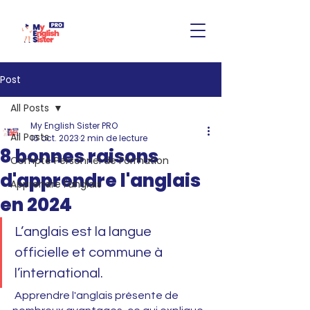
Post
All Posts
My English Sister PRO
All Posts
16 oct. 2023
2 min de lecture
8 bonnes raisons
Compte Personnel de Formation
d'apprendre l'anglais
Apprendre l'anglais
en 2024
L’anglais est la langue 
officielle et commune à 
l’international. 
Apprendre l'anglais présente de 